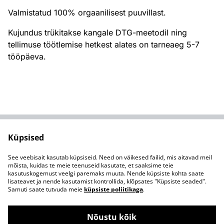
Valmistatud 100% orgaanilisest puuvillast.
Kujundus trükitakse kangale DTG-meetodil ning
tellimuse töötlemise hetkest alates on tarneaeg 5-7
tööpäeva.
Küpsised
Tagasi esilehele
Juriidilised
tingimused
See veebisait kasutab küpsiseid. Need on väikesed failid, mis aitavad meil
Privaatsuspoliitika
Küpsisepoliitika
mõista, kuidas te meie teenuseid kasutate, et saaksime teie
kasutuskogemust veelgi paremaks muuta. Nende küpsiste kohta saate
lisateavet ja nende kasutamist kontrollida, klõpsates "Küpsiste seaded".
Samuti saate tutvuda meie
küpsiste poliitikaga
.
Nõustu kõik